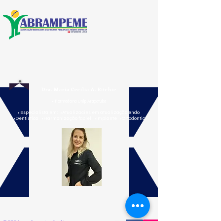
Dra. Maria Cecilia A. Ritchie
• Formada na Unip Araçatuba
• Especialista em: •Atualizacies em atualização endo
•Dentistica •Harmonização faciel •Implante •Ortodontia