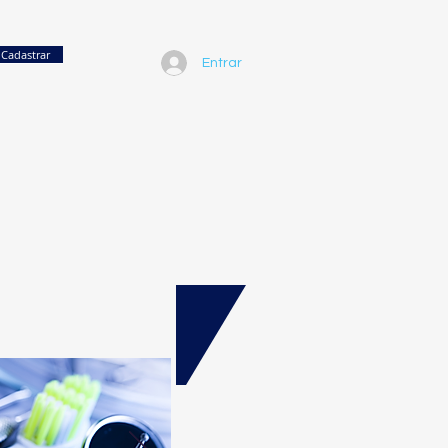
Cadastrar
Entrar